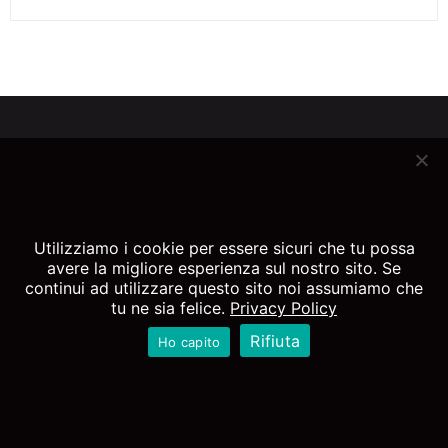
SU DI ME
ADULTO
BAMBINI
ESTETICA
ORTODONZIA
CORSI
BLOG
DOVE RICEVO
TESTIMONIAL
PIANIFICAZIONE DIGITALE
Utilizziamo i cookie per essere sicuri che tu possa
avere la migliore esperienza sul nostro sito. Se
CONSULTO A DISTANZA
TEST SUL SORRISO
continui ad utilizzare questo sito noi assumiamo che
tu ne sia felice.
Privacy Policy
Rifiuta
Ho capito
© SMILELIFE 2016
DESIGNED BY
THEGUMMYSWEET