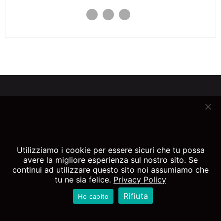
SU DI ME
ADULTO
BAMBINI
ESTETICA
ORTODONZIA
CORSI
BLOG
DOVE RICEVO
TESTIMONIAL
PIANIFICAZIONE DIGITALE
Utilizziamo i cookie per essere sicuri che tu possa
avere la migliore esperienza sul nostro sito. Se
CONSULTO A DISTANZA
TEST SUL SORRISO
continui ad utilizzare questo sito noi assumiamo che
tu ne sia felice.
Privacy Policy
Rifiuta
Ho capito
© SMILELIFE 2016