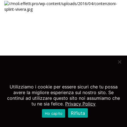
SU DI ME
ADULTO
BAMBINI
ESTETICA
ORTODONZIA
CORSI
BLOG
Utilizziamo i cookie per essere sicuri che tu possa
DOVE RICEVO
TESTIMONIAL
avere la migliore esperienza sul nostro sito. Se
continui ad utilizzare questo sito noi assumiamo che
PIANIFICAZIONE DIGITALE
tu ne sia felice.
Privacy Policy
CONSULTO A DISTANZA
TEST SUL SORRISO
Rifiuta
Ho capito